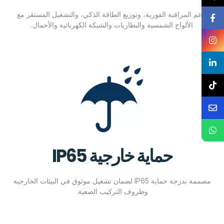
تدعم المراقبة الفورية، وتوزيع الطاقة الذكي، والتشغيل المستقر مع
الألواح الشمسية والبطاريات والشبكة الكهربائية والأحمال.
حماية خارجية IP65
مصممة بدرجة حماية IP65 لضمان تشغيل موثوق في البيئات الخارجية
وظروف التركيب الصعبة.