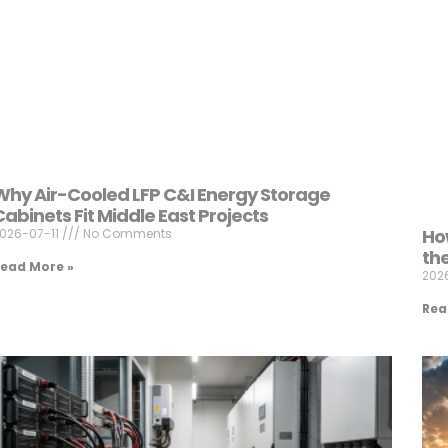
Why Air-Cooled LFP C&I Energy Storage
Cabinets Fit Middle East Projects
Ho
026-07-11
No Comments
th
ead More »
202
Rea