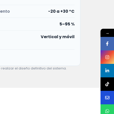
iento
−20 a +30 °C
5–95 %
→
Vertical y móvil
ealizar el diseño definitivo del sistema.