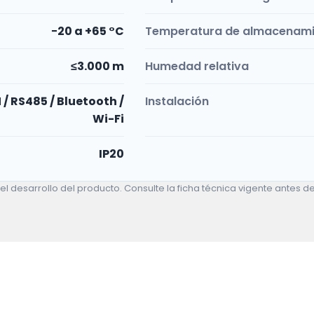
−20 a +65 °C
Temperatura de almacenam
≤3.000 m
Humedad relativa
/ RS485 / Bluetooth /
Instalación
Wi-Fi
IP20
desarrollo del producto. Consulte la ficha técnica vigente antes de r