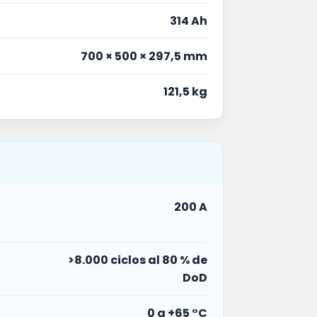
314 Ah
700 × 500 × 297,5 mm
121,5 kg
200 A
>8.000 ciclos al 80 % de
DoD
0 a +65 °C